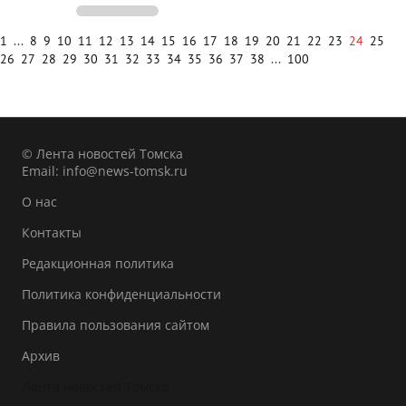
1
...
8
9
10
11
12
13
14
15
16
17
18
19
20
21
22
23
24
25
26
27
28
29
30
31
32
33
34
35
36
37
38
...
100
© Лента новостей Томска
Email:
info@news-tomsk.ru
О нас
Контакты
Редакционная политика
Политика конфиденциальности
Правила пользования сайтом
Архив
Лента новостей Томска