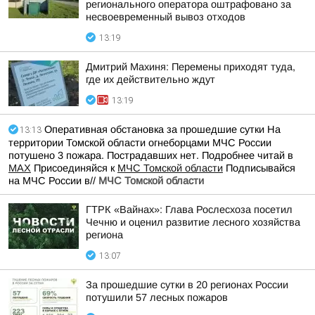
регионального оператора оштрафовано за
несвоевременный вывоз отходов
13:19
Дмитрий Махиня: Перемены приходят туда,
где их действительно ждут
13:19
Оперативная обстановка за прошедшие сутки На
13:13
территории Томской области огнеборцами МЧС России
потушено 3 пожара. Пострадавших нет. Подробнее читай в
МАХ
Присоединяйся к
МЧС Томской области
Подписывайся
на МЧС России в//
МЧС Томской области
ГТРК «Вайнах»: Глава Рослесхоза посетил
Чечню и оценил развитие лесного хозяйства
региона
13:07
За прошедшие сутки в 20 регионах России
потушили 57 лесных пожаров