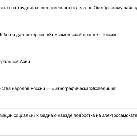
иал о сотрудниках следственного отдела по Октябрьскому району
Лябогор дал интервью «Комсомольской правде - Томск»
тральной Азии
инства народов России — #ЭтнографическаяЭкспедиция!
мации социальных медиа о наезде подростка на электросамокат