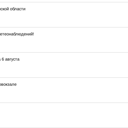
мской области
метеонаблюдений!
 6 августа
овокзале