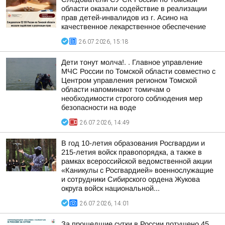
области оказали содействие в реализации
прав детей-инвалидов из г. Асино на
качественное лекарственное обеспечение
26.07.2026, 15:18
Дети тонут молча!. . Главное управление
МЧС России по Томской области совместно с
Центром управления регионом Томской
области напоминают томичам о
необходимости строгого соблюдения мер
безопасности на воде
26.07.2026, 14:49
В год 10-летия образования Росгвардии и
215-летия войск правопорядка, а также в
рамках всероссийской ведомственной акции
«Каникулы с Росгвардией» военнослужащие
и сотрудники Сибирского ордена Жукова
округа войск национальной...
26.07.2026, 14:01
За прошедшие сутки в России потушено 45