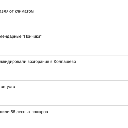
равляют климатом
егендарные "Пончики"
иквидировали возгорание в Колпашево
 августа
ушили 56 лесных пожаров