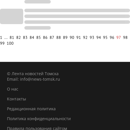
1
...
81
82
83
84
85
86
87
88
89
90
91
92
93
94
95
96
97
98
99
100
© Лента новостей Томска
Email:
info@news-tomsk.ru
О нас
Контакты
Редакционная политика
Политика конфиденциальности
Правила пользования сайтом