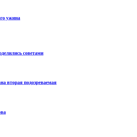
ого ужина
поделились советами
ана вторая подозреваемая
ова