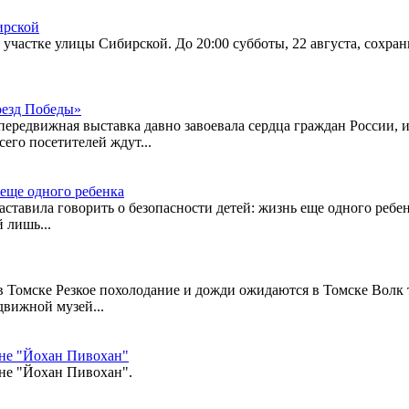
ирской
участке улицы Сибирской. До 20:00 субботы, 22 августа, сохра
оезд Победы»
передвижная выставка давно завоевала сердца граждан России, и
сего посетителей ждут...
 еще одного ребенка
аставила говорить о безопасности детей: жизнь еще одного ребе
 лишь...
в Томске Резкое похолодание и дожди ожидаются в Томске Волк 
движной музей...
не "Йохан Пивохан"
не "Йохан Пивохан".