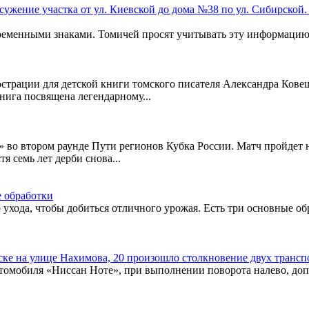
но сужение участка от ул. Киевской до дома №38 по ул. Сибирск
временными знаками. Томичей просят учитывать эту информацию
трации для детской книги томского писателя Александра Кове
ига посвящена легендарному...
 во втором раунде Пути регионов Кубка России. Матч пройдет 
я семь лет дерби снова...
е обработки
хода, чтобы добиться отличного урожая. Есть три основные об
омске на улице Нахимова, 20 произошло столкновение двух транс
томобиля «Ниссан Ноте», при выполнении поворота налево, до