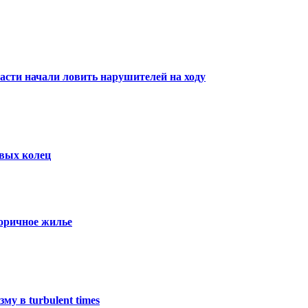
асти начали ловить нарушителей на ходу
вых колец
торичное жилье
у в turbulent times