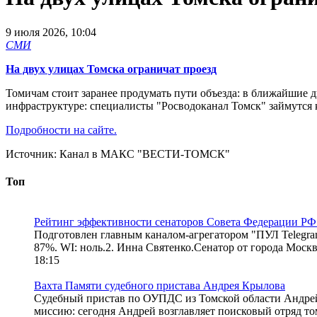
9 июля 2026, 10:04
СМИ
На двух улицах Томска ограничат проезд
Томичам стоит заранее продумать пути объезда: в ближайшие 
инфраструктуре: специалисты "Росводоканал Томск" займутся 
Подробности на сайте.
Источник:
Канал в МАКС "ВЕСТИ-ТОМСК"
Топ
Рейтинг эффективности сенаторов Совета Федерации РФ.
Подготовлен главным каналом-агрегатором "ПУЛ Telegra
87%. WI: ноль.2. Инна Святенко.Сенатор от города Москвы
18:15
Вахта Памяти судебного пристава Андрея Крылова
Судебный пристав по ОУПДС из Томской области Андрей 
миссию: сегодня Андрей возглавляет поисковый отряд то