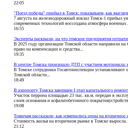
22:05
"Поезд победы" прибыл в Томск: показываем, как выгля
7 августа на железнодорожный вокзал Томск-1 прибыл у
современных технологий воссоздана атмосфера военных л
16:55
Эксперты раскрыли, на что томские предприятия потрати
В 2025 году организации Томской области направили на 
право на компенсации и средства...
19:35
В центре Томска произошло ДТП с участием мотоцикла: 
В Томске сотрудники Госавтоинспекции устанавливают о
Томской области...
18:49
В аэропорту Томска завершен I этап капитального ремонт
Участок перрона площадью 23 тыс. кв.м. передан в эксп
слоев основания и асфальтобетонного покрытияустройств
19:08
Томичам рассказали, как изменились цены на вторичное 
Стоимость жилья на вторичном рынке в Томске выросла. З
21:12