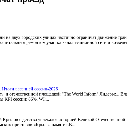
дни на двух городских улицах частично ограничат движение тра
капитальным ремонтом участка канализационной сети и возведе
 Итоги весенней сессии-2026
m" и отечественной площадкой "The World Inform".Лидеры:1. В
.KPI сессии: 86%. WI:...
Крылов с детства увлекался историей Великой Отечественной в
мских приставов «Крылья памяти».В...