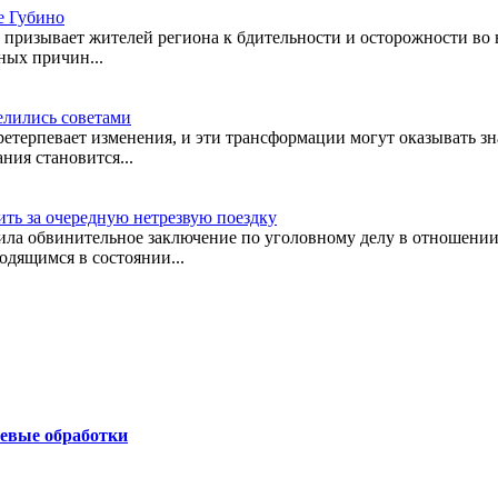
е Губино
призывает жителей региона к бдительности и осторожности во в
ных причин...
елились советами
претерпевает изменения, и эти трансформации могут оказывать з
ния становится...
ить за очередную нетрезвую поездку
ла обвинительное заключение по уголовному делу в отношении 
одящимся в состоянии...
чевые обработки