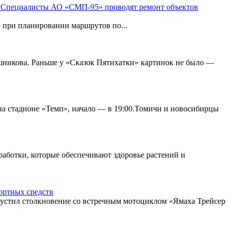
ой. Специалисты АО «СМП-95» проводят ремонт объектов
 при планировании маршрутов по...
шникова. Раньше у «Сказок Пятихатки» картинок не было —
на стадионе «Темп», начало — в 19:00.Томичи и новосибирцы
работки, которые обеспечивают здоровье растений и
портных средств
пустил столкновение со встречным мотоциклом «Ямаха Трейсер