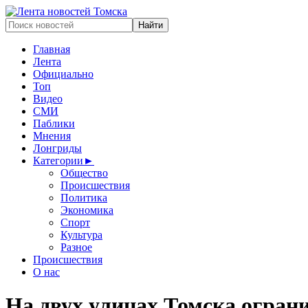
Главная
Лента
Официально
Топ
Видео
СМИ
Паблики
Мнения
Лонгриды
Категории
►
Общество
Происшествия
Политика
Экономика
Спорт
Культура
Разное
Происшествия
О нас
На двух улицах Томска ограни