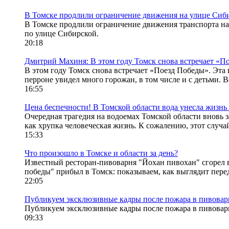
В Томске продлили ограничение движения на улице Сиб
В Томске продлили ограничение движения транспорта на 
по улице Сибирской.
20:18
Дмитрий Махиня: В этом году Томск снова встречает «П
В этом году Томск снова встречает «Поезд Победы». Эта 
перроне увидел много горожан, в том числе и с детьми. В
16:55
Цена беспечности! В Томской области вода унесла жизнь
Очередная трагедия на водоемах Томской области вновь з
как хрупка человеческая жизнь. К сожалению, этот случай
15:33
Что произошло в Томске и области за день?
Известный ресторан-пивоварня "Йохан пивохан" сгорел 
победы" прибыл в Томск: показываем, как выглядит пере
22:05
Публикуем эксклюзивные кадры после пожара в пивовар
Публикуем эксклюзивные кадры после пожара в пивовар
09:33