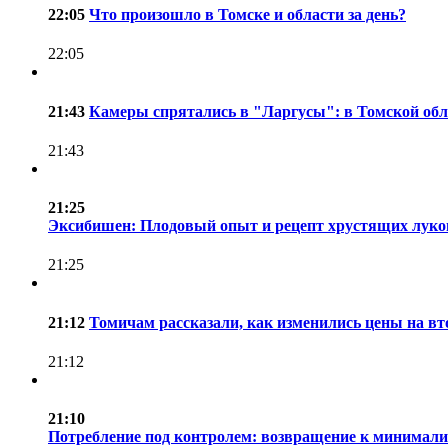
22:05
Что произошло в Томске и области за день?
22:05
21:43
Камеры спрятались в "Ларгусы": в Томской обл
21:43
21:25
Эксибишен: Плодовый опыт и рецепт хрустящих луко
21:25
21:12
Томичам рассказали, как изменились цены на в
21:12
21:10
Потребление под контролем: возвращение к минимализм