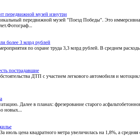
дит передвижной музей изнутри
никальный передвижной музей "Поезд Победы". Это иммерсивная
ет.Фотограф...
ли более 3 млрд рублей
мероприятия по охране труда 3,3 млрд рублей. В среднем расход
есть пострадавшие
бстоятельства ДТП с участием легкового автомобиля и мотоцикл
а
луатацию. Далее в планах: фрезерование старого асфальтобетон
о новых...
жилье
а июль цена квадратного метра увеличилась на 1,8%, а средняя