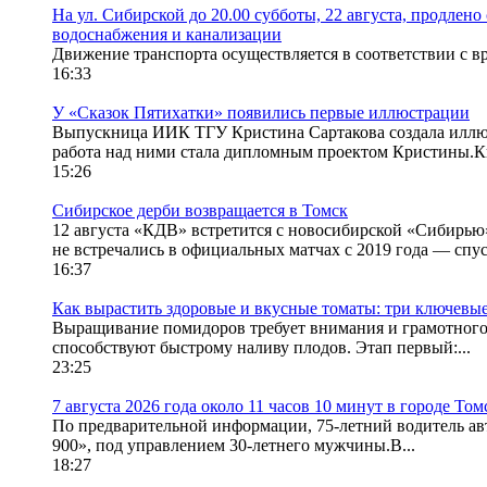
На ул. Сибирской до 20.00 субботы, 22 августа, продле
водоснабжения и канализации
Движение транспорта осуществляется в соответствии с 
16:33
У «Сказок Пятихатки» появились первые иллюстрации
Выпускница ИИК ТГУ Кристина Сартакова создала иллюс
работа над ними стала дипломным проектом Кристины.Кн
15:26
Сибирское дерби возвращается в Томск
12 августа «КДВ» встретится с новосибирской «Сибирью»
не встречались в официальных матчах с 2019 года — спуст
16:37
Как вырастить здоровые и вкусные томаты: три ключевы
Выращивание помидоров требует внимания и грамотного у
способствуют быстрому наливу плодов. Этап первый:...
23:25
7 августа 2026 года около 11 часов 10 минут в городе Т
По предварительной информации, 75-летний водитель ав
900», под управлением 30-летнего мужчины.В...
18:27