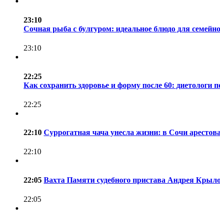
23:10
Сочная рыба с булгуром: идеальное блюдо для семейн
23:10
22:25
Как сохранить здоровье и форму после 60: диетологи 
22:25
22:10
Суррогатная чача унесла жизни: в Сочи арестов
22:10
22:05
Вахта Памяти судебного пристава Андрея Крыл
22:05