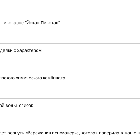
 пивоварне "Йохан Пивохан"
делки с характером
рского химического комбината
ой воды: список
гает вернуть сбережения пенсионерке, которая поверила в мошенн