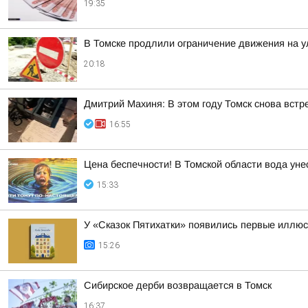
19:35
В Томске продлили ограничение движения на у
20:18
Дмитрий Махиня: В этом году Томск снова вст
16:55
Цена беспечности! В Томской области вода уне
15:33
У «Сказок Пятихатки» появились первые иллю
15:26
Сибирское дерби возвращается в Томск
16:37