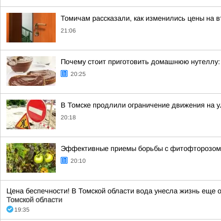
Томичам рассказали, как изменились цены на 
21:06
Почему стоит приготовить домашнюю нутеллу: 
20:25
В Томске продлили ограничение движения на 
20:18
Эффективные приемы борьбы с фитофторозом 
20:10
Цена беспечности! В Томской области вода унесла жизнь еще 
Томской области
19:35