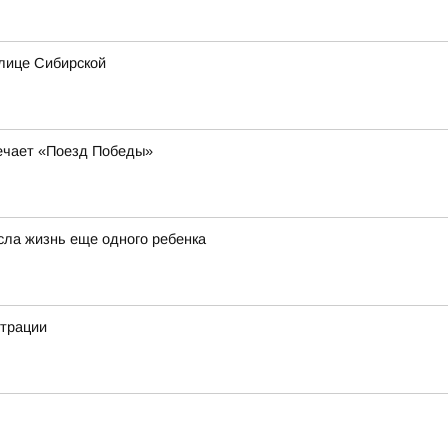
лице Сибирской
речает «Поезд Победы»
сла жизнь еще одного ребенка
страции