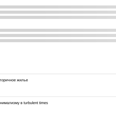
вторичное жилье
имализму в turbulent times