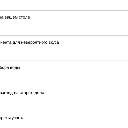
 на вашем столе
диента для невероятного вкуса
ыбора воды
взгляд на старые дела
креты успеха