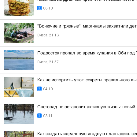
06:10
"Вонючие и грязные": маргиналы захватили де
Вчера, 21:13
Подросток пропал во время купания в Оби под
Вчера, 21:57
Как не испортить утюг: секреты правильного в
04:10
Снегопад не остановит активную жизнь: новый 
03:11
Как создать идеальную ягодную плантацию: се