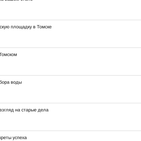
тскую площадку в Томске
 Томском
ыбора воды
взгляд на старые дела
креты успеха