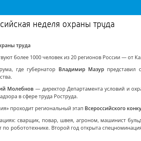
ссийская неделя охраны труда
храны труда
вуют более 1000 человек из 20 регионов России — от К
рума, где губернатор
Владимир Мазур
представил о
ства.
ий Молебнов
— директор Департамента условий и охр
дзора в сфере труда Роструда.
ния» проходит региональный этап
Всероссийского конк
ациях: сварщик, повар, швея, агроном, машинист бульд
 по робототехнике. Второй год открыта спецноминация