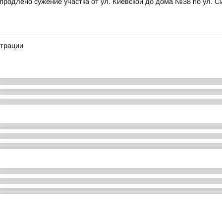
а, продлено сужение участка от ул. Киевской до дома №38 по ул
страции