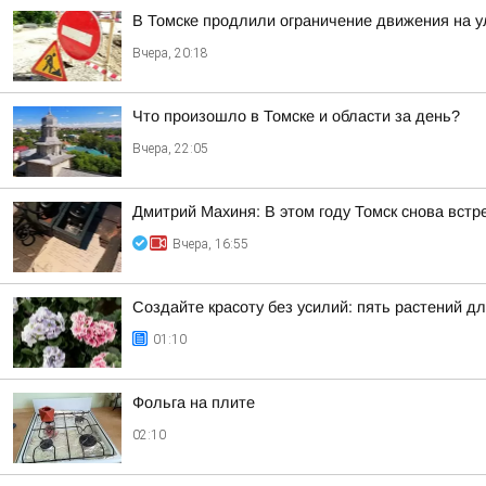
В Томске продлили ограничение движения на у
Вчера, 20:18
Что произошло в Томске и области за день?
Вчера, 22:05
Дмитрий Махиня: В этом году Томск снова вст
Вчера, 16:55
Создайте красоту без усилий: пять растений д
01:10
Фольга на плите
02:10