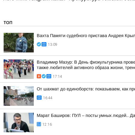
ТОП
Вахта Памяти судебного пристава Андрея Кры
13:09
Владимир Мазур: В День физкультурника прове
также любителей активного образа жизни, трене
17:14
От шахмат до единоборств: показываем, как пр
16:44
Марат Баширов: ПУЛ – посты умных людей.. Да
12:16