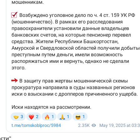
асти"