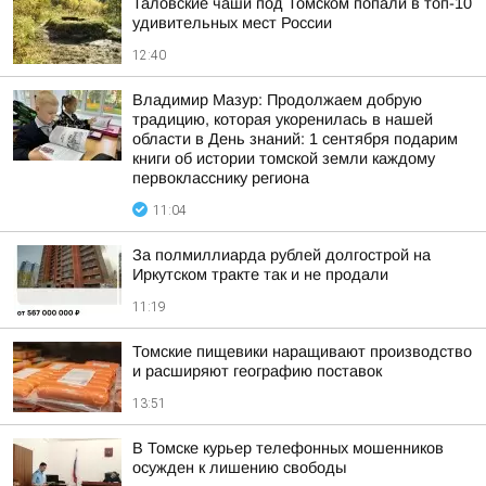
Таловские чаши под Томском попали в топ-10
удивительных мест России
12:40
Владимир Мазур: Продолжаем добрую
традицию, которая укоренилась в нашей
области в День знаний: 1 сентября подарим
книги об истории томской земли каждому
первокласснику региона
11:04
За полмиллиарда рублей долгострой на
Иркутском тракте так и не продали
11:19
Томские пищевики наращивают производство
и расширяют географию поставок
13:51
В Томске курьер телефонных мошенников
осужден к лишению свободы