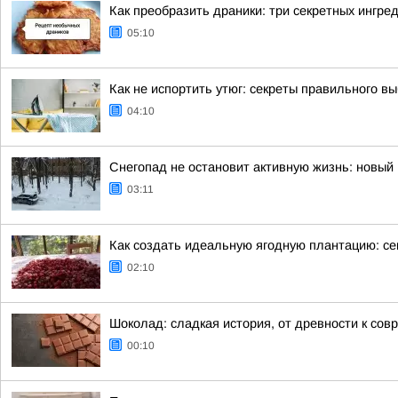
Как преобразить драники: три секретных ингре
05:10
Как не испортить утюг: секреты правильного в
04:10
Снегопад не остановит активную жизнь: новый 
03:11
Как создать идеальную ягодную плантацию: се
02:10
Шоколад: сладкая история, от древности к сов
00:10