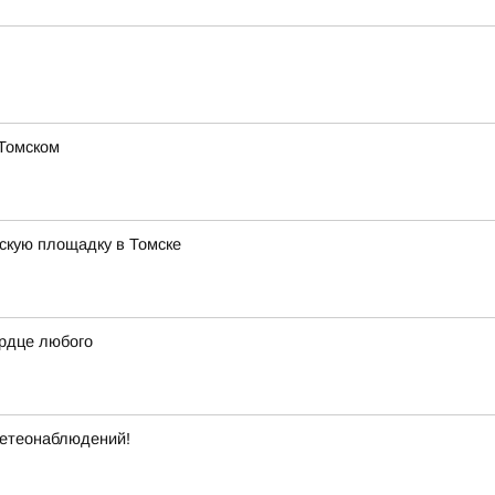
 Томском
тскую площадку в Томске
ердце любого
метеонаблюдений!