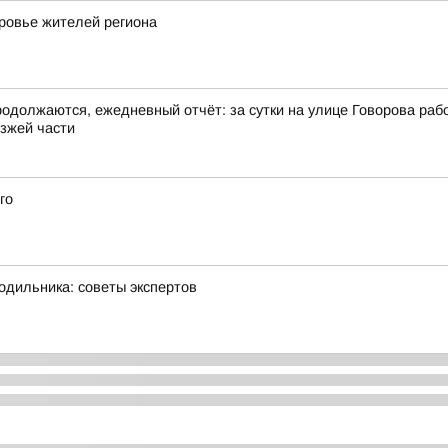
оровье жителей региона
должаются, ежедневный отчёт: за сутки на улице Говорова рабоч
зжей части
го
одильника: советы экспертов