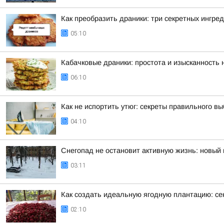
Как преобразить драники: три секретных ингре
05:10
Кабачковые драники: простота и изысканность
06:10
Как не испортить утюг: секреты правильного в
04:10
Снегопад не остановит активную жизнь: новый 
03:11
Как создать идеальную ягодную плантацию: се
02:10