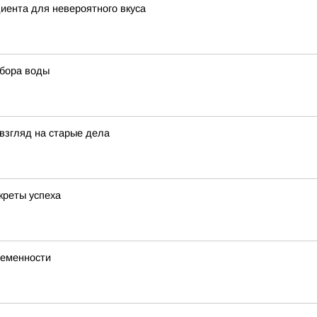
диента для невероятного вкуса
ыбора воды
взгляд на старые дела
креты успеха
ременности