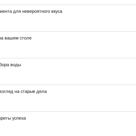
диента для невероятного вкуса
 на вашем столе
ыбора воды
взгляд на старые дела
креты успеха