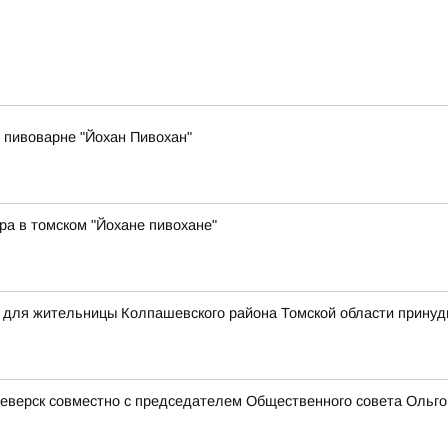
 пивоварне "Йохан Пивохан"
ра в томском "Йохане пивохане"
я для жительницы Колпашевского района Томской области прину
еверск совместно с председателем Общественного совета Ольгой