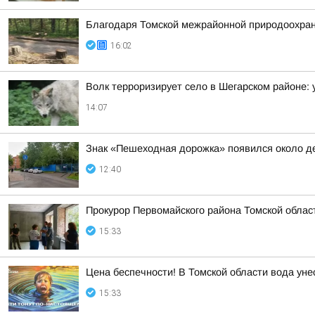
Благодаря Томской межрайонной природоохран
16:02
Волк терроризирует село в Шегарском районе: 
14:07
Знак «Пешеходная дорожка» появился около де
12:40
Прокурор Первомайского района Томской облас
15:33
Цена беспечности! В Томской области вода уне
15:33