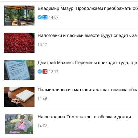
Владимир Мазур: Продолжаем преображать обще
14:07
Налоговики и лесники вместе будут следить за
15:17
Дмитрий Махиня: Перемены приходят туда, где
13:17
Полмиллиона из маткапитала: как томичка обн
11:46
На выходных Томск накроют облака и дожди
14:03