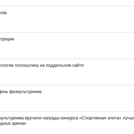
нов.
страции
платив госпошлину на поддельном сайте
День физкультурника
культурника вручили награды конкурса «Спортивная элита» лучши
одных аренах