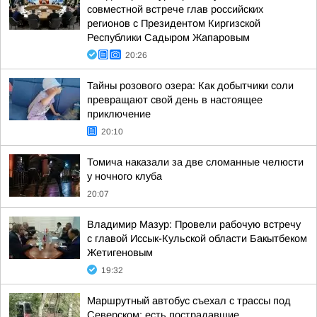
совместной встрече глав российских
регионов с Президентом Киргизской
Республики Садыром Жапаровым
20:26
Тайны розового озера: Как добытчики соли
превращают свой день в настоящее
приключение
20:10
Томича наказали за две сломанные челюсти
у ночного клуба
20:07
Владимир Мазур: Провели рабочую встречу
с главой Иссык-Кульской области Бакытбеком
Жетигеновым
19:32
Маршрутный автобус съехал с трассы под
Северском: есть пострадавшие