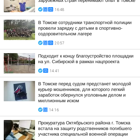
зарубежных стран перенимают опыт в Томске
16:48
В Томске сотрудники транспортной полиции
провели зарядку с детьми в спортивно-
оздоровительном лагере
20:57
Подходит к концу благоустройство площадки
на ул. Сибирской в рамках нацпроекта
14:41
В Томске перед судом предстанет молодой
курьер мошенников, для которого легкий
заработок обернулся уголовным делом и
миллионным иском
14:16
Прокуратура Октябрьского района г. Томска
встала на защиту родственников погибшего
участника специальной военной операции